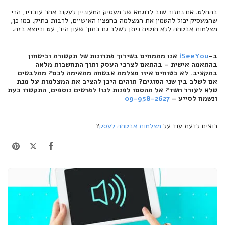
בהחלט. אם נחזור שוב לדוגמא של מעסיק המעוניין לעקוב אחר עובדיו, הרי
שהמעסיק יכול להטמין את המצלמה בחפציו האישיים, לרבות בתיק. כמו כן,
מצלמות אבטחה ללא חוטים ניתן לשלב גם בתוך שעון היד, עט וכיוצא בזה.
ב-
iSeeYou
אנו מתמחים בשידוך פתרונות של תקשורת וביטחון
בהתאמה אישית – בהתאם לצרכי העסק ותוך התחשבות מלאה
בתקציב. לא בטוחים איזו מצלמת אבטחה מתאימה לכם? מתלבטים
אם לשלב בין שני הסוגים? תוהים היכן להציב את המצלמות על מנת
שלא לעורר חשד? אל תהססו לפנות לנו! לפרטים נוספים, התקשרו כעת
ונשמח לסייע –
09-958-2627
רוצים לדעת עוד על
מצלמות אבטחה לעסק
?