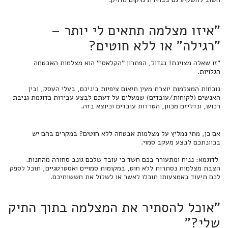
"איזו מצלמה תתאים לי יותר –
"רגילה" או ללא חוטים?
"זו שאלה מצוינת! בגדול, הפתרון "הקלאסי" הוא מצלמות האבטחה
הגלויות.
נוכחות המצלמות יוצרת מעין תיאום ציפיות ביניכם, בעלי העסק, ובין
האנשים (לקוחות/עובדים) שמעלים על דעתם לבצע עבירות כדוגמת גניבת
רכוש, ונדליזם מכוון, הטרדות עובדים וכיוצא בזה.
אם כן, מתי נמליץ על מצלמות אבטחה ללא חוטים? במקרים בהם יש
בכוונתכם לבצע מעקב סמוי.
לדוגמא: נניח ומתעורר בכם חשד כי עובד שלכם גונב סחורה מהחנות.
הצבת מצלמות נסתרות ללא חוט, במקומות סמויים ואסטרטגיים, תוכל לספק
לכם תיעוד באמצעותו תוכלו לאשר או לשלול את חששותיכם.
"אוכל להסתיר את המצלמה בתוך התיק
שלי?"