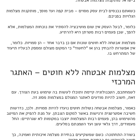
בישראל מותקנות מצלמות אבטחה.
כשאתם נכנסים לבית עסק מסוים – מבית קפה ועד מוסך, מותקנות מצלמות
הגלויות בפניכם.
כלומר, לבעל העסק אין שום מוטיבציה להסתיר את נוכחות המצלמות, אלא
להפך, שכן פעמים רבות מטרתן היא להרתיע.
מצלמות אבטחה ללא חוטים שונות אם כן בדבר אחד – הן סמויות. כלומר,
אין אפשרות להבחין בהן או "לחשוד" כי המקום מצולם ומספק לבעליו תיעוד
של המתרחש בו.
מצלמות אבטחה ללא חוטים – האתגר
המרכזי
לשמחתכם, הטכנולוגיה קיימת ותוכלו לעשות בה שימוש בעת הצורך. עם
זאת, חשוב להיות מודעים לאתגר המגולם במצלמות מסוג זה.
כאמור, מצלמות אבטחה נטולות חוטים נועדו להיות סמויות. ולכן, נדרשות
חשיבה אסטרטגית ורגישות באשר למקום הצבתן. על מנת להפיק את המיטב
מהשימוש בהן, פעמים רבות המצלמות יוצבו במקומות לא שגרתיים: החל
מעמודים, דרך גלאי עשן ועד הטמנתם בסלעים.
בשורה התחתונה: כשם שמשקיעים בבחירת מצלמה איכותית ואמינה, כך
חשוב להשקיע גם בבחירת מיקום מדויק.