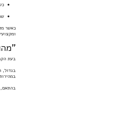
כש
שר
כאשר מד
ומקצועי
"מהו
בעת הקמ
במהירות
בהתאם, א