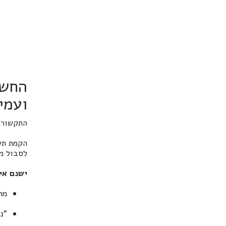
החשי
ועמי
התקשורת
הקמת
תש
לסבול מב
ישנם אי
מה
"נ