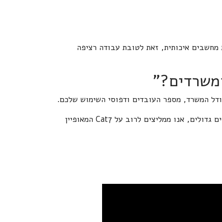
מחשבים איכותית, זאת לטובת עבודה רציפה
ומשרדים?"
ודל המשרד, מספר העובדים ודפוסי השימוש שלכם.
בגדול, הכבל Cat5e הוא זה המתאים למהירות "רגילה"l. עבור משרדים וארגונים גדולים, אנו ממליצים לרוב על Cat7 המאופיין