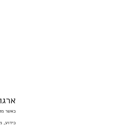
ארגו
כאשר מד
כידוע, מ