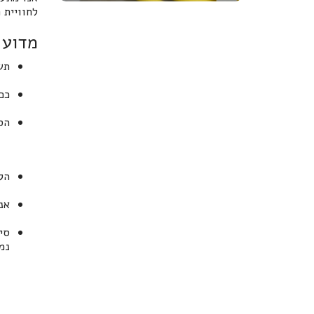
לחוויית
מדוע 
תש
ככ
הס
הק
אנו
סי
נמ