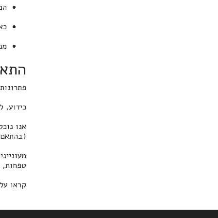
המ
כא
מנ
התאמת פתר
פתרונות
כידוע, ל-wifi צורות שונות, מהירויות שונות, טווחי שי
אנו נוכ
(בהתאם 
מעוניינ
טפחות, 
קראו על