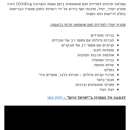
מצלמה תרמית למדידת חום אוטומטית בזמן מגפת הקורונה COVID19 הינה
פתרון יעודי, יעיל, איכותי ואף נדרש על ידי רשויות החוק ומשרד הבריאות
כחלק דרישות התו הסגול.
פתרון יעודי למדידת חום אוטומטי תרמי כדוגמת:
בנייני משרדים
חברות גדולות עם מספר רב של עובדים
קניונים עם מספר רב של מבקרים
מוסדות חינוך
אולמות תרבות וקולנוע
בנייני ממשלה
שדות תעופה
נמלים
מרכזי קניות גדולים - חנויות כלבו, סופרים וכד'
מכוני כושר
פארקי שעשועים וברכות
ועוד ועוד
לכתבה על הפתרון ב"ישראל היום" -
לחץ כאן