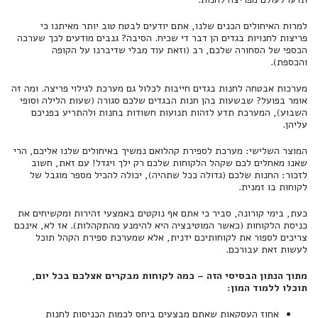
למרות האיחולים הכנים שלנו, אתם יודעים לבטח טוב יותר מאיתנו כי
פריצות לחנויות בגדים הן דבר די שכיח. הסיבה? גנבים מודעים לכך שערכה
הכספי של הסחורה שלכם, רב (וזאת עוד מבלי שדיברנו על הקופה
והכספת).
מערכות אבטחה לחנות בגדים חייבות לכלול גם מערכת לגילוי פריצה. ומה זה
אומר בפועל? שבשעות בהן חנות הבגדים שלכם סגורה (שעות הלילה וסופי
השבוע), המערכת תדע לזהות תנועות חשודות בחנות ולהתריע בפניכם
עליהן.
המוצר השלישי: מערכת לספירת קהלואם נמשיך באיחולים שלנו אליכם, הרי
שאנו מאחלים לכם שקהל הלקוחות שלכם רק ילך ויגדל! עם זאת, חשוב
לזכור: החנות שלכם (גדולה ככל שתהיה), יכולה להכיל מספר מוגבל של
לקוחות בו זמנית.
כעת, בימי קורונה, סביר כי אתם אף נוקטים באמצעי זהירות ומקשיחים את
כניסת הלקוחות (כאשר המוטיבציה היא להימנע מהתקהלות). אז לא, אינכם
צריכים לספור את לקוחותיכם ידנית, אלא שמערכת ספירת הקהל תוכל
לעשות זאת עבורכם.
מתוך הנתון הבסיסי הזה – כמה לקוחות מבקרים אצלכם בכל יום,
תוכלו ללמוד המון:
אחוז העסקאות שאתם מבצעים ביחס לכמות הכניסות לחנות