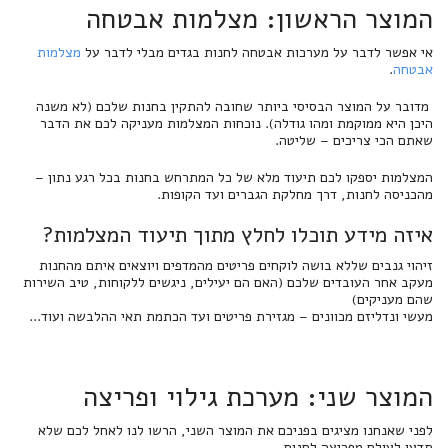
המוצר הראשון: מצלמות אבטחה
אי אפשר לדבר על מערכות אבטחה לחנות בגדים מבלי לדבר על
מצלמות
אבטחה
.
מדובר על המוצר הבסיסי ביותר שחובה להתקין בחנות שלכם (לא משנה
היכן היא ממוקמת ומהו גודלה). נוכחות המצלמות מעניקה לכם את הדבר
שאתם הכי צריכים – שליטה.
המצלמות יספקו לכם תיעוד מלא של כל המתרחש בחנות בכל רגע נתון –
מהכניסה לחנות, דרך מחלקת הגברים ועד הקופות.
איזה מידע תוכלו לחלץ מתוך תיעוד המצלמות?
זיהוי גנבים שללא בושה לוקחים פריטים מהמדפים ויוצאים איתם מהחנות
מעקב אחר העובדים שלכם (האם הם יעילים, ניגשים ללקוחות, טיב השירות
שהם מעניקים)
מעשי ונדליזם מכוונים – מגזירת פריטים ועד הכתמת תאי ההלבשה ועוד...
המוצר שני: מערכת גילוי ופריצה
לפני שאנחנו מציגים בפניכם את המוצר השני, הרשו לנו לאחל לכם שלא
תדעו לעולם מפריצה לחנות.